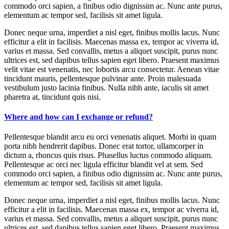
commodo orci sapien, a finibus odio dignissim ac. Nunc ante purus,
elementum ac tempor sed, facilisis sit amet ligula.
Donec neque urna, imperdiet a nisl eget, finibus mollis lacus. Nunc
efficitur a elit in facilisis. Maecenas massa ex, tempor ac viverra id,
varius et massa. Sed convallis, metus a aliquet suscipit, purus nunc
ultrices est, sed dapibus tellus sapien eget libero. Praesent maximus
velit vitae est venenatis, nec lobortis arcu consectetur. Aenean vitae
tincidunt mauris, pellentesque pulvinar ante. Proin malesuada
vestibulum justo lacinia finibus. Nulla nibh ante, iaculis sit amet
pharetra at, tincidunt quis nisi.
Where and how can I exchange or refund?
Pellentesque blandit arcu eu orci venenatis aliquet. Morbi in quam
porta nibh hendrerit dapibus. Donec erat tortor, ullamcorper in
dictum a, rhoncus quis risus. Phasellus luctus commodo aliquam.
Pellentesque ac orci nec ligula efficitur blandit vel at sem. Sed
commodo orci sapien, a finibus odio dignissim ac. Nunc ante purus,
elementum ac tempor sed, facilisis sit amet ligula.
Donec neque urna, imperdiet a nisl eget, finibus mollis lacus. Nunc
efficitur a elit in facilisis. Maecenas massa ex, tempor ac viverra id,
varius et massa. Sed convallis, metus a aliquet suscipit, purus nunc
ultrices est, sed dapibus tellus sapien eget libero. Praesent maximus