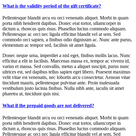
What is the validity period of the gift certificate?
Pellentesque blandit arcu eu orci venenatis aliquet. Morbi in quam
porta nibh hendrerit dapibus. Donec erat tortor, ullamcorper in
dictum a, rhoncus quis risus. Phasellus luctus commodo aliquam.
Pellentesque ac orci nec ligula efficitur blandit vel at sem. Sed
commodo orci sapien, a finibus odio dignissim ac. Nunc ante purus,
elementum ac tempor sed, facilisis sit amet ligula.
Donec neque urna, imperdiet a nisl eget, finibus mollis lacus. Nunc
efficitur a elit in facilisis. Maecenas massa ex, tempor ac viverra id,
varius et massa. Sed convallis, metus a aliquet suscipit, purus nunc
ultrices est, sed dapibus tellus sapien eget libero. Praesent maximus
velit vitae est venenatis, nec lobortis arcu consectetur. Aenean vitae
tincidunt mauris, pellentesque pulvinar ante. Proin malesuada
vestibulum justo lacinia finibus. Nulla nibh ante, iaculis sit amet
pharetra at, tincidunt quis nisi.
What if the prepaid goods are not delivered?
Pellentesque blandit arcu eu orci venenatis aliquet. Morbi in quam
porta nibh hendrerit dapibus. Donec erat tortor, ullamcorper in
dictum a, rhoncus quis risus. Phasellus luctus commodo aliquam.
Pellentesque ac orci nec ligula efficitur blandit vel at sem. Sed