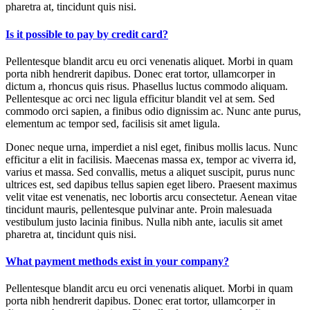
pharetra at, tincidunt quis nisi.
Is it possible to pay by credit card?
Pellentesque blandit arcu eu orci venenatis aliquet. Morbi in quam
porta nibh hendrerit dapibus. Donec erat tortor, ullamcorper in
dictum a, rhoncus quis risus. Phasellus luctus commodo aliquam.
Pellentesque ac orci nec ligula efficitur blandit vel at sem. Sed
commodo orci sapien, a finibus odio dignissim ac. Nunc ante purus,
elementum ac tempor sed, facilisis sit amet ligula.
Donec neque urna, imperdiet a nisl eget, finibus mollis lacus. Nunc
efficitur a elit in facilisis. Maecenas massa ex, tempor ac viverra id,
varius et massa. Sed convallis, metus a aliquet suscipit, purus nunc
ultrices est, sed dapibus tellus sapien eget libero. Praesent maximus
velit vitae est venenatis, nec lobortis arcu consectetur. Aenean vitae
tincidunt mauris, pellentesque pulvinar ante. Proin malesuada
vestibulum justo lacinia finibus. Nulla nibh ante, iaculis sit amet
pharetra at, tincidunt quis nisi.
What payment methods exist in your company?
Pellentesque blandit arcu eu orci venenatis aliquet. Morbi in quam
porta nibh hendrerit dapibus. Donec erat tortor, ullamcorper in