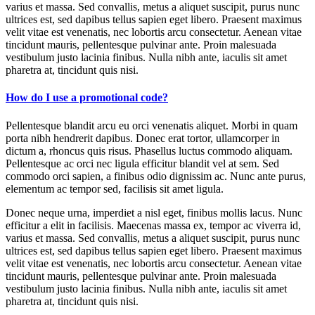
varius et massa. Sed convallis, metus a aliquet suscipit, purus nunc
ultrices est, sed dapibus tellus sapien eget libero. Praesent maximus
velit vitae est venenatis, nec lobortis arcu consectetur. Aenean vitae
tincidunt mauris, pellentesque pulvinar ante. Proin malesuada
vestibulum justo lacinia finibus. Nulla nibh ante, iaculis sit amet
pharetra at, tincidunt quis nisi.
How do I use a promotional code?
Pellentesque blandit arcu eu orci venenatis aliquet. Morbi in quam
porta nibh hendrerit dapibus. Donec erat tortor, ullamcorper in
dictum a, rhoncus quis risus. Phasellus luctus commodo aliquam.
Pellentesque ac orci nec ligula efficitur blandit vel at sem. Sed
commodo orci sapien, a finibus odio dignissim ac. Nunc ante purus,
elementum ac tempor sed, facilisis sit amet ligula.
Donec neque urna, imperdiet a nisl eget, finibus mollis lacus. Nunc
efficitur a elit in facilisis. Maecenas massa ex, tempor ac viverra id,
varius et massa. Sed convallis, metus a aliquet suscipit, purus nunc
ultrices est, sed dapibus tellus sapien eget libero. Praesent maximus
velit vitae est venenatis, nec lobortis arcu consectetur. Aenean vitae
tincidunt mauris, pellentesque pulvinar ante. Proin malesuada
vestibulum justo lacinia finibus. Nulla nibh ante, iaculis sit amet
pharetra at, tincidunt quis nisi.