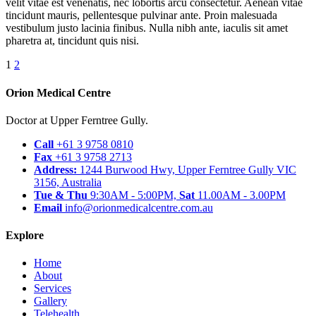
velit vitae est venenatis, nec lobortis arcu consectetur. Aenean vitae
tincidunt mauris, pellentesque pulvinar ante. Proin malesuada
vestibulum justo lacinia finibus. Nulla nibh ante, iaculis sit amet
pharetra at, tincidunt quis nisi.
Posts
1
2
navigation
Orion Medical Centre
Doctor at Upper Ferntree Gully.
Call
+61 3 9758 0810
Fax
+61 3 9758 2713
Address:
1244 Burwood Hwy, Upper Ferntree Gully VIC
3156, Australia
Tue & Thu
9:30AM - 5:00PM,
Sat
11.00AM - 3.00PM
Email
info@orionmedicalcentre.com.au
Explore
Home
About
Services
Gallery
Telehealth