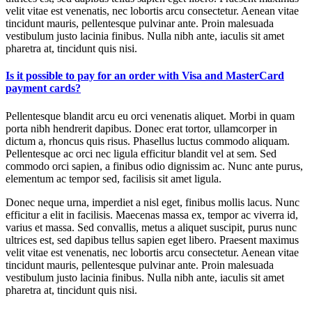
velit vitae est venenatis, nec lobortis arcu consectetur. Aenean vitae
tincidunt mauris, pellentesque pulvinar ante. Proin malesuada
vestibulum justo lacinia finibus. Nulla nibh ante, iaculis sit amet
pharetra at, tincidunt quis nisi.
Is it possible to pay for an order with Visa and MasterCard
payment cards?
Pellentesque blandit arcu eu orci venenatis aliquet. Morbi in quam
porta nibh hendrerit dapibus. Donec erat tortor, ullamcorper in
dictum a, rhoncus quis risus. Phasellus luctus commodo aliquam.
Pellentesque ac orci nec ligula efficitur blandit vel at sem. Sed
commodo orci sapien, a finibus odio dignissim ac. Nunc ante purus,
elementum ac tempor sed, facilisis sit amet ligula.
Donec neque urna, imperdiet a nisl eget, finibus mollis lacus. Nunc
efficitur a elit in facilisis. Maecenas massa ex, tempor ac viverra id,
varius et massa. Sed convallis, metus a aliquet suscipit, purus nunc
ultrices est, sed dapibus tellus sapien eget libero. Praesent maximus
velit vitae est venenatis, nec lobortis arcu consectetur. Aenean vitae
tincidunt mauris, pellentesque pulvinar ante. Proin malesuada
vestibulum justo lacinia finibus. Nulla nibh ante, iaculis sit amet
pharetra at, tincidunt quis nisi.