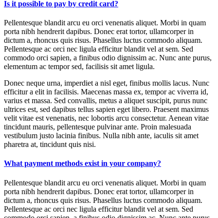
Is it possible to pay by credit card?
Pellentesque blandit arcu eu orci venenatis aliquet. Morbi in quam
porta nibh hendrerit dapibus. Donec erat tortor, ullamcorper in
dictum a, rhoncus quis risus. Phasellus luctus commodo aliquam.
Pellentesque ac orci nec ligula efficitur blandit vel at sem. Sed
commodo orci sapien, a finibus odio dignissim ac. Nunc ante purus,
elementum ac tempor sed, facilisis sit amet ligula.
Donec neque urna, imperdiet a nisl eget, finibus mollis lacus. Nunc
efficitur a elit in facilisis. Maecenas massa ex, tempor ac viverra id,
varius et massa. Sed convallis, metus a aliquet suscipit, purus nunc
ultrices est, sed dapibus tellus sapien eget libero. Praesent maximus
velit vitae est venenatis, nec lobortis arcu consectetur. Aenean vitae
tincidunt mauris, pellentesque pulvinar ante. Proin malesuada
vestibulum justo lacinia finibus. Nulla nibh ante, iaculis sit amet
pharetra at, tincidunt quis nisi.
What payment methods exist in your company?
Pellentesque blandit arcu eu orci venenatis aliquet. Morbi in quam
porta nibh hendrerit dapibus. Donec erat tortor, ullamcorper in
dictum a, rhoncus quis risus. Phasellus luctus commodo aliquam.
Pellentesque ac orci nec ligula efficitur blandit vel at sem. Sed
commodo orci sapien, a finibus odio dignissim ac. Nunc ante purus,