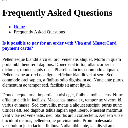
Frequently Asked Questions
Home
Frequently Asked Questions
Is it possible to pay for an order with Visa and MasterCard
payment cards?
Pellentesque blandit arcu eu orci venenatis aliquet. Morbi in quam
porta nibh hendrerit dapibus. Donec erat tortor, ullamcorper in
dictum a, rhoncus quis risus. Phasellus luctus commodo aliquam.
Pellentesque ac orci nec ligula efficitur blandit vel at sem. Sed
commodo orci sapien, a finibus odio dignissim ac. Nunc ante purus,
elementum ac tempor sed, facilisis sit amet ligula.
Donec neque urna, imperdiet a nisl eget, finibus mollis lacus. Nunc
efficitur a elit in facilisis. Maecenas massa ex, tempor ac viverra id,
varius et massa. Sed convallis, metus a aliquet suscipit, purus nunc
ultrices est, sed dapibus tellus sapien eget libero. Praesent maximus
velit vitae est venenatis, nec lobortis arcu consectetur. Aenean vitae
tincidunt mauris, pellentesque pulvinar ante. Proin malesuada
vestibulum justo lacinia finibus. Nulla nibh ante, iaculis sit amet