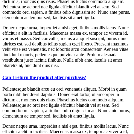
dictum a, rhoncus quis risus. Phasellus luctus commodo aliquam.
Pellentesque ac orci nec ligula efficitur blandit vel at sem. Sed
commodo orci sapien, a finibus odio dignissim ac. Nunc ante purus,
elementum ac tempor sed, facilisis sit amet ligula.
Donec neque urna, imperdiet a nisl eget, finibus mollis lacus. Nunc
efficitur a elit in facilisis. Maecenas massa ex, tempor ac viverra id,
varius et massa. Sed convallis, metus a aliquet suscipit, purus nunc
ultrices est, sed dapibus tellus sapien eget libero. Praesent maximus
velit vitae est venenatis, nec lobortis arcu consectetur. Aenean vitae
tincidunt mauris, pellentesque pulvinar ante. Proin malesuada
vestibulum justo lacinia finibus. Nulla nibh ante, iaculis sit amet
pharetra at, tincidunt quis nisi.
Can I return the product after purchase?
Pellentesque blandit arcu eu orci venenatis aliquet. Morbi in quam
porta nibh hendrerit dapibus. Donec erat tortor, ullamcorper in
dictum a, rhoncus quis risus. Phasellus luctus commodo aliquam.
Pellentesque ac orci nec ligula efficitur blandit vel at sem. Sed
commodo orci sapien, a finibus odio dignissim ac. Nunc ante purus,
elementum ac tempor sed, facilisis sit amet ligula.
Donec neque urna, imperdiet a nisl eget, finibus mollis lacus. Nunc
efficitur a elit in facilisis. Maecenas massa ex, tempor ac viverra id,